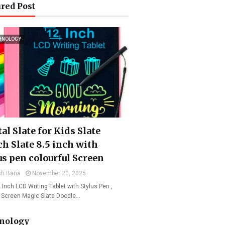
red Post
HNOLOGY
al Slate for Kids Slate
ch Slate 8.5 inch with
us pen colourful Screen
sh Bana
November 20, 2025
 Inch LCD Writing Tablet with Stylus Pen ,
l Screen Magic Slate Doodle…
nology