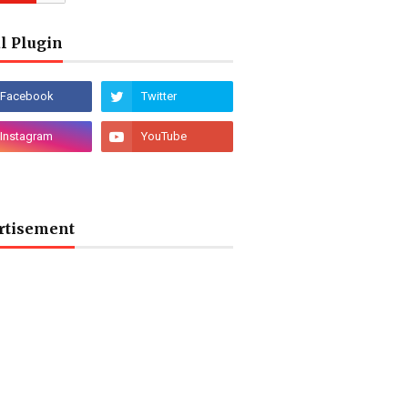
l Plugin
rtisement