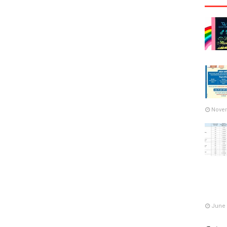
Novem
June 