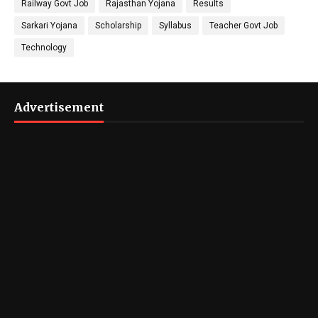
Railway Govt Job
Rajasthan Yojana
Results
Sarkari Yojana
Scholarship
Syllabus
Teacher Govt Job
Technology
Advertisement