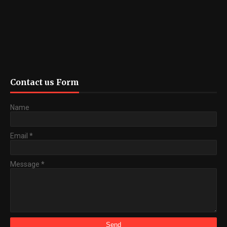
Contact us Form
Name
Email
*
Message
*