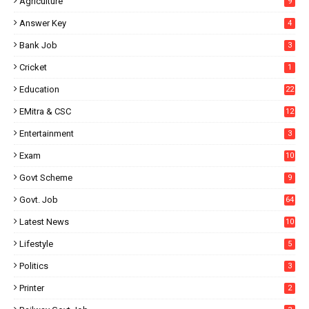
Agriculture
9
Answer Key
4
Bank Job
3
Cricket
1
Education
22
EMitra & CSC
12
Entertainment
3
Exam
10
Govt Scheme
9
Govt. Job
64
Latest News
10
Lifestyle
5
Politics
3
Printer
2