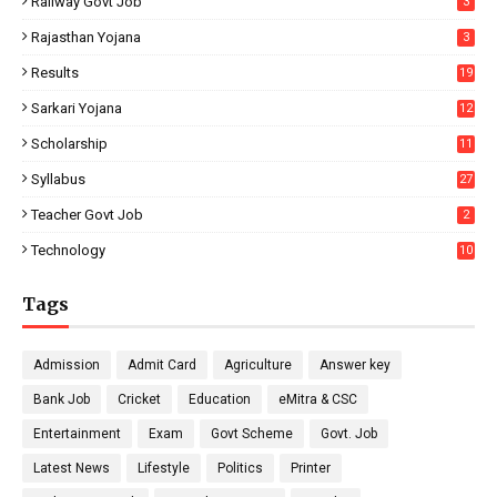
Railway Govt Job
3
Rajasthan Yojana
3
Results
19
Sarkari Yojana
12
Scholarship
11
Syllabus
27
Teacher Govt Job
2
Technology
10
Tags
Admission
Admit Card
Agriculture
Answer key
Bank Job
Cricket
Education
eMitra & CSC
Entertainment
Exam
Govt Scheme
Govt. Job
Latest News
Lifestyle
Politics
Printer