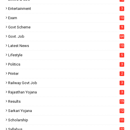
Entertainment
3
Exam
10
Govt Scheme
9
Govt. Job
64
Latest News
10
Lifestyle
5
Politics
3
Printer
2
Railway Govt Job
3
Rajasthan Yojana
3
Results
19
Sarkari Yojana
12
Scholarship
11
Syllabus
27