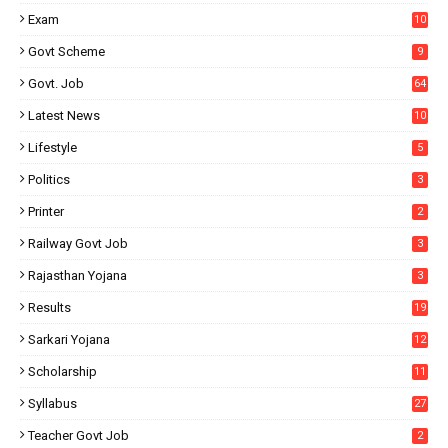
Exam
10
Govt Scheme
9
Govt. Job
64
Latest News
10
Lifestyle
5
Politics
3
Printer
2
Railway Govt Job
3
Rajasthan Yojana
3
Results
19
Sarkari Yojana
12
Scholarship
11
Syllabus
27
Teacher Govt Job
2