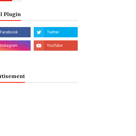
l Plugin
rtisement