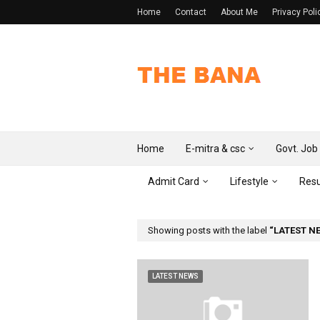
Home
Contact
About Me
Privacy Poli
Home
E-mitra & csc
Govt. Job
Admit Card
Lifestyle
Resu
Showing posts with the label
LATEST N
LATEST NEWS