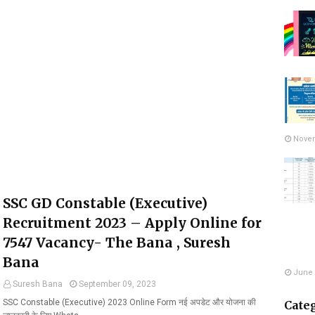
Novem
SSC GD Constable (Executive)
Recruitment 2023 – Apply Online for
7547 Vacancy- The Bana , Suresh
Bana
June 
Suresh Bana
September 09, 2023
SSC Constable (Executive) 2023 Online Form नई अपडेट और योजना की
Cate