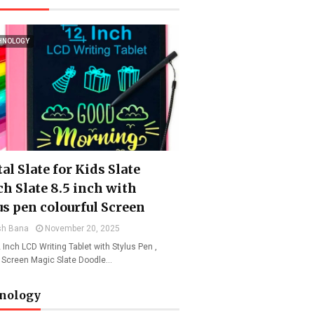
HNOLOGY
al Slate for Kids Slate
ch Slate 8.5 inch with
us pen colourful Screen
sh Bana
November 20, 2025
 Inch LCD Writing Tablet with Stylus Pen ,
l Screen Magic Slate Doodle…
nology