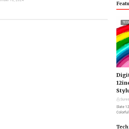
mber 10, 2024
Featu
TEC
Digit
12in
Styl
Sure
Slate 12
Colorfu
Tech