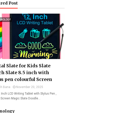
red Post
HNOLOGY
al Slate for Kids Slate
ch Slate 8.5 inch with
us pen colourful Screen
sh Bana
November 20, 2025
 Inch LCD Writing Tablet with Stylus Pen ,
l Screen Magic Slate Doodle…
nology