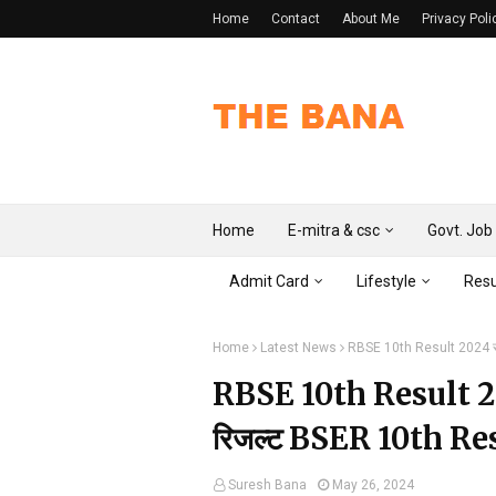
Home
Contact
About Me
Privacy Poli
Home
E-mitra & csc
Govt. Job
Admit Card
Lifestyle
Resu
Home
Latest News
RBSE 10th Result 2024 राजस
RBSE 10th Result 2024 
रिजल्ट BSER 10th Resu
Suresh Bana
May 26, 2024