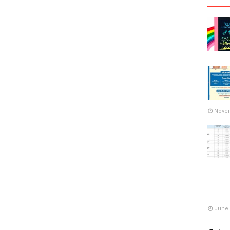
Novem
June 