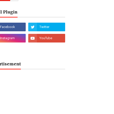
l Plugin
rtisement