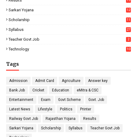
Results
19
Sarkari Yojana
12
Scholarship
11
Syllabus
27
Teacher Govt Job
2
Technology
10
Tags
Admission
Admit Card
Agriculture
Answer key
Bank Job
Cricket
Education
eMitra & CSC
Entertainment
Exam
Govt Scheme
Govt. Job
Latest News
Lifestyle
Politics
Printer
Railway Govt Job
Rajasthan Yojana
Results
Sarkari Yojana
Scholarship
Syllabus
Teacher Govt Job