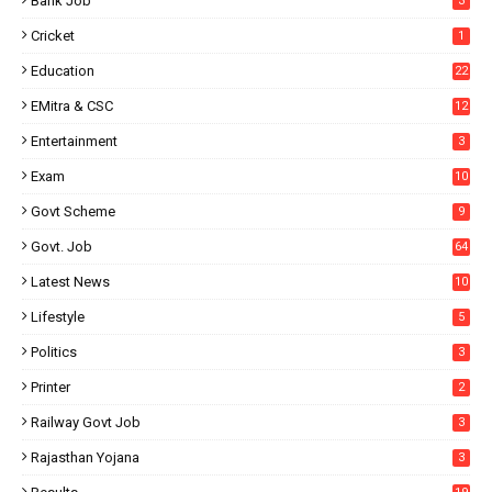
Bank Job
3
Cricket
1
Education
22
EMitra & CSC
12
Entertainment
3
Exam
10
Govt Scheme
9
Govt. Job
64
Latest News
10
Lifestyle
5
Politics
3
Printer
2
Railway Govt Job
3
Rajasthan Yojana
3