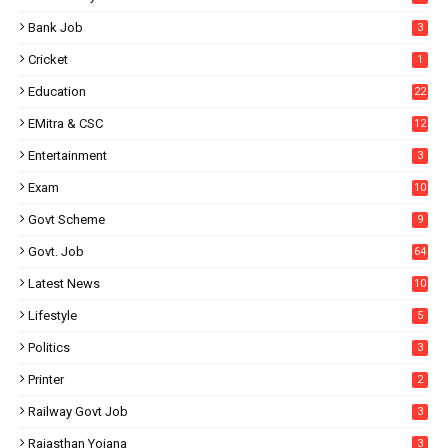
Bank Job
3
Cricket
1
Education
22
EMitra & CSC
12
Entertainment
3
Exam
10
Govt Scheme
9
Govt. Job
64
Latest News
10
Lifestyle
5
Politics
3
Printer
2
Railway Govt Job
3
Rajasthan Yojana
3