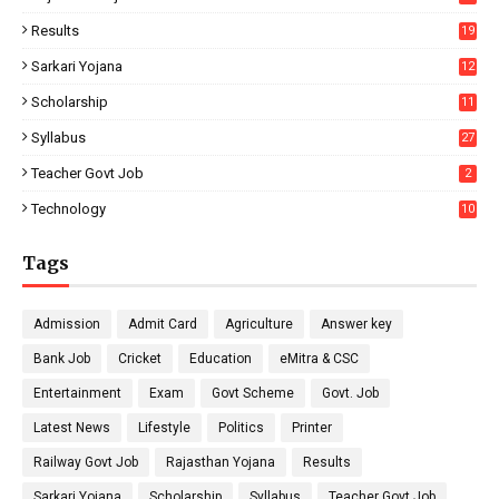
Results
19
Sarkari Yojana
12
Scholarship
11
Syllabus
27
Teacher Govt Job
2
Technology
10
Tags
Admission
Admit Card
Agriculture
Answer key
Bank Job
Cricket
Education
eMitra & CSC
Entertainment
Exam
Govt Scheme
Govt. Job
Latest News
Lifestyle
Politics
Printer
Railway Govt Job
Rajasthan Yojana
Results
Sarkari Yojana
Scholarship
Syllabus
Teacher Govt Job