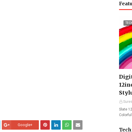
Featu
TEC
Digit
12in
Styl
Sure
Slate 12
Colorfu
Google+
Tech