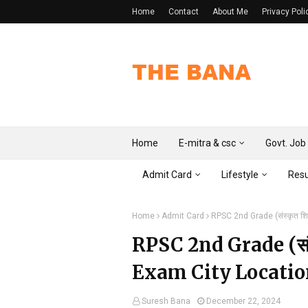
Home
Contact
About Me
Privacy Poli
Home
E-mitra & csc
Govt. Job
Admit Card
Lifestyle
Resu
Home
Admit Card
RPSC 2nd Grade (संस्कृत शिक्
RPSC 2nd Grade (संस्कृ
Exam City Location
Suresh Bana
December 22, 2024