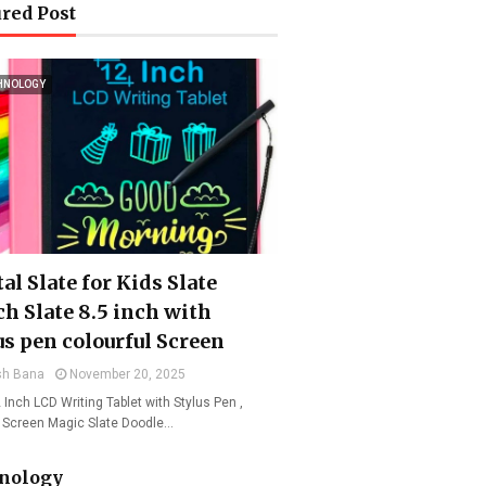
red Post
HNOLOGY
al Slate for Kids Slate
ch Slate 8.5 inch with
us pen colourful Screen
sh Bana
November 20, 2025
 Inch LCD Writing Tablet with Stylus Pen ,
l Screen Magic Slate Doodle…
nology