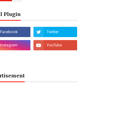
l Plugin
rtisement