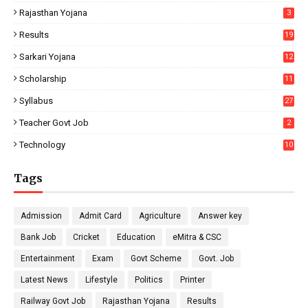
Rajasthan Yojana
3
Results
19
Sarkari Yojana
12
Scholarship
11
Syllabus
27
Teacher Govt Job
2
Technology
10
Tags
Admission
Admit Card
Agriculture
Answer key
Bank Job
Cricket
Education
eMitra & CSC
Entertainment
Exam
Govt Scheme
Govt. Job
Latest News
Lifestyle
Politics
Printer
Railway Govt Job
Rajasthan Yojana
Results