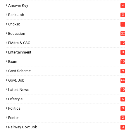
Answer Key
4
Bank Job
3
Cricket
1
Education
22
EMitra & CSC
12
Entertainment
3
Exam
10
Govt Scheme
9
Govt. Job
64
Latest News
10
Lifestyle
5
Politics
3
Printer
2
Railway Govt Job
3