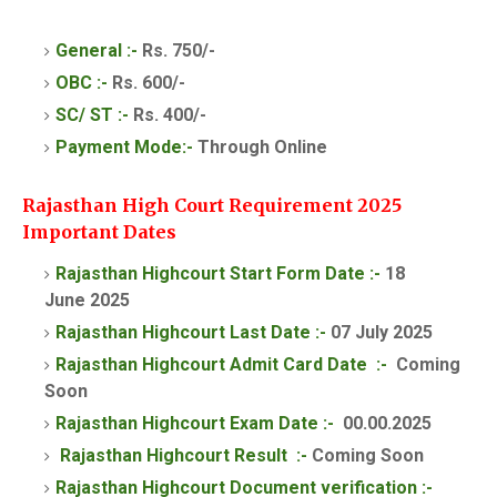
General :-
Rs. 750/-
OBC :-
Rs. 600/-
SC/ ST :-
Rs. 400/-
Payment Mode:-
Through Online
Rajasthan High Court Requirement 2025
Important Dates
Rajasthan High
court
Start Form Date :-
18
June
2025
Rajasthan
High
court
Last Date :-
07 July 2025
Rajasthan
High
court
Admit Card
Date
:-
Coming
Soon
Rajasthan
High
court
Exam Date
:-
00.00.2025
Rajasthan
High
court
Result
:-
Coming Soon
Rajasthan
High
court
Document verification :-