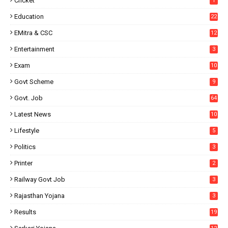
Cricket
1
Education
22
EMitra & CSC
12
Entertainment
3
Exam
10
Govt Scheme
9
Govt. Job
64
Latest News
10
Lifestyle
5
Politics
3
Printer
2
Railway Govt Job
3
Rajasthan Yojana
3
Results
19