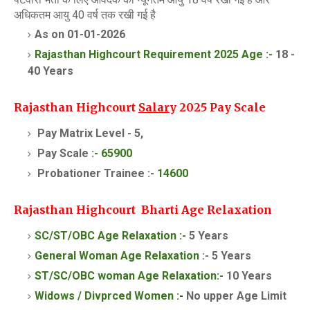
अधिकतम आयु 40 वर्ष तक रखी गई है
As on 01-01-2026
Rajasthan Highcourt
Requirement 2025
Age :-
18 -
40 Years
Rajasthan Highcourt
Salar
y 202
5
Pay Scale
Pay Matrix Level - 5,
Pay Scale :
- 65900
Probationer Trainee :-
14600
Rajasthan Highcourt Bharti
Age
Relaxation
SC/ST/OBC Age Relaxation :-
5 Years
General Woman Age Relaxation
:- 5 Years
ST/SC/OBC woman
Age Relaxation:-
10 Years
Widows / Divprced Women :
-
No upper Age Limit