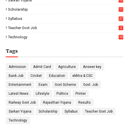
Sarkari Yojana
12
Scholarship
11
Syllabus
27
Teacher Govt Job
2
Technology
10
Tags
Admission
Admit Card
Agriculture
Answer key
Bank Job
Cricket
Education
eMitra & CSC
Entertainment
Exam
Govt Scheme
Govt. Job
Latest News
Lifestyle
Politics
Printer
Railway Govt Job
Rajasthan Yojana
Results
Sarkari Yojana
Scholarship
Syllabus
Teacher Govt Job
Technology