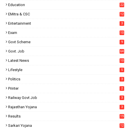
Education
22
EMitra & CSC
12
Entertainment
3
Exam
10
Govt Scheme
9
Govt. Job
64
Latest News
10
Lifestyle
5
Politics
3
Printer
2
Railway Govt Job
3
Rajasthan Yojana
3
Results
19
Sarkari Yojana
12