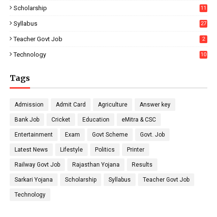
Scholarship
11
Syllabus
27
Teacher Govt Job
2
Technology
10
Tags
Admission
Admit Card
Agriculture
Answer key
Bank Job
Cricket
Education
eMitra & CSC
Entertainment
Exam
Govt Scheme
Govt. Job
Latest News
Lifestyle
Politics
Printer
Railway Govt Job
Rajasthan Yojana
Results
Sarkari Yojana
Scholarship
Syllabus
Teacher Govt Job
Technology