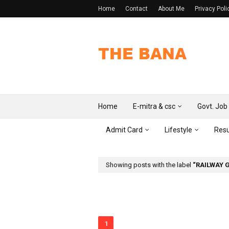
Home
Contact
About Me
Privacy Poli
Home
E-mitra & csc
Govt. Job
Admit Card
Lifestyle
Resu
Showing posts with the label
RAILWAY 
1