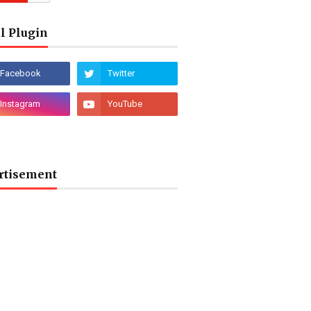
l Plugin
rtisement