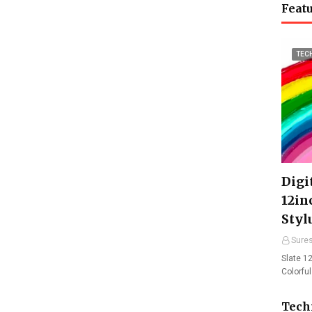
Featu
TEC
Digit
12in
Styl
Sure
Slate 12
Colorfu
Tech