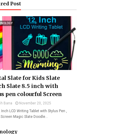
red Post
HNOLOGY
al Slate for Kids Slate
ch Slate 8.5 inch with
us pen colourful Screen
sh Bana
November 20, 2025
 Inch LCD Writing Tablet with Stylus Pen ,
l Screen Magic Slate Doodle…
nology