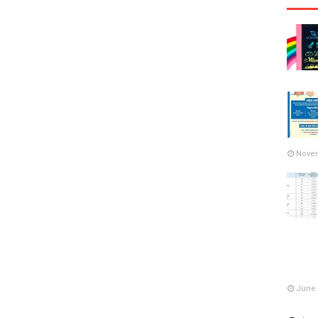
Novem
June 