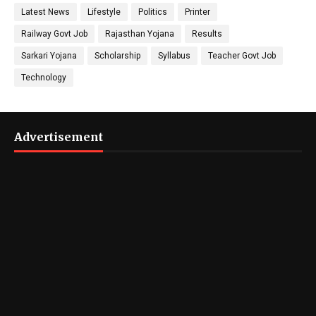
Latest News
Lifestyle
Politics
Printer
Railway Govt Job
Rajasthan Yojana
Results
Sarkari Yojana
Scholarship
Syllabus
Teacher Govt Job
Technology
Advertisement