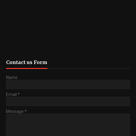
Contact us Form
Name
Email
*
Message
*