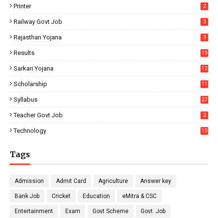
Printer
2
Railway Govt Job
3
Rajasthan Yojana
3
Results
19
Sarkari Yojana
12
Scholarship
11
Syllabus
27
Teacher Govt Job
2
Technology
10
Tags
Admission
Admit Card
Agriculture
Answer key
Bank Job
Cricket
Education
eMitra & CSC
Entertainment
Exam
Govt Scheme
Govt. Job