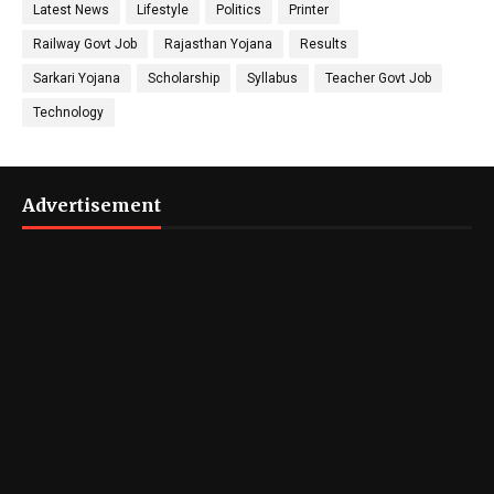
Latest News
Lifestyle
Politics
Printer
Railway Govt Job
Rajasthan Yojana
Results
Sarkari Yojana
Scholarship
Syllabus
Teacher Govt Job
Technology
Advertisement