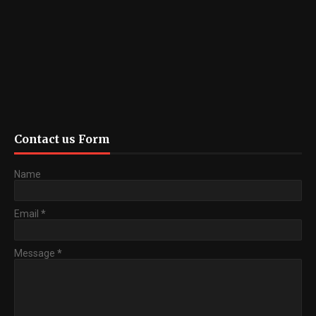
Contact us Form
Name
Email
*
Message
*