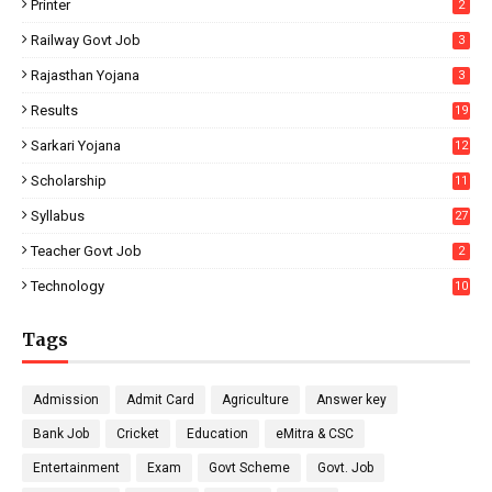
Printer
2
Railway Govt Job
3
Rajasthan Yojana
3
Results
19
Sarkari Yojana
12
Scholarship
11
Syllabus
27
Teacher Govt Job
2
Technology
10
Tags
Admission
Admit Card
Agriculture
Answer key
Bank Job
Cricket
Education
eMitra & CSC
Entertainment
Exam
Govt Scheme
Govt. Job