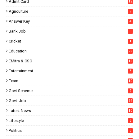
Admit Card
12
Agriculture
9
Answer Key
4
Bank Job
3
Cricket
1
Education
22
EMitra & CSC
12
Entertainment
3
Exam
10
Govt Scheme
9
Govt. Job
64
Latest News
10
Lifestyle
5
Politics
3