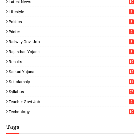
Latest News
10
Lifestyle
5
Politics
3
Printer
2
Railway Govt Job
3
Rajasthan Yojana
3
Results
19
Sarkari Yojana
12
Scholarship
11
Syllabus
27
Teacher Govt Job
2
Technology
10
Tags