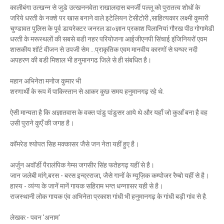
कालीबंगा उत्खन्न से जुडे उत्खननवेता राखालदास बनर्जी पल्लू को पुरातत्व शोधों के
जरिये धरती के नक्शे पर खास बनाने वाले इटेलियन टेसीटोरी ,साहित्यकार लक्ष्मी कुमारी
चुण्डावत पुलिस के पूर्व डायरेक्टर जनरल डा०ज्ञान प्रकाश पिलानियां गौरख पीठ गोगामेडी
धरती के मरूस्थलों की सबसे बडी नहर परियोजना आईजीएनपी सिंचाई इंजिनियरों एवम
शासकीय शॉर्ट वीजन से उपजी सेम ...प्राकृतिक एवम मानवीय कारणों से घग्घर नदी
अपहरण की बडी मिशाल भी हनुमानगढ जिले से ही संबधित है।
महान अभिनेता मनोज कुमार भी
शरणार्थी के रूप में पाकिस्तान से आकर कुछ समय हनुमानगढ़ रहे थे.
ऐसी मान्यता है कि अज्ञातवास के वक्त पांडु पांडुसर आये थे और यहाँ जो कुआँ बना है वह
उसी पुराने कुएँ की जगह है।
कॉमरेड श्योपत सिह मक्कासर जैसे जन नेता यहीं हुए है।
अर्जुन अवॉर्डी पैरालंपिक गेम्स जगसीर सिंह फतेहगढ़ यहीं से है।
जान जलेबी मांगे,बरस - बरस इन्द्रराजा, जैसे गानों के म्यूज़िक कम्पोजर रैम्बो यहीं से है।
हास्य - व्यंग्य के जानें मानें गायक सहिराम भग्त धन्नाासर यही से है।
राजस्थानी लोक गायक एंव अभिनेता प्रकाश गांधी भी हनुमानगढ़ के गांधी बड़ी गांव से है.
लेखक:- पवन 'अनाम'