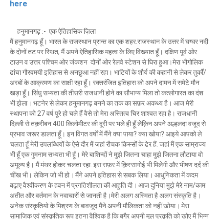
here
हनुमानगढ़ :- एक ऐतिहासिक ज़िला
मैं हनुमानगढ़ हूँ। भारत के राजस्थान प्रान्त का एक शहर.राजस्थान के उत्तर में घग्घर नदी
के दोनों तट पर स्थित, मैं अपने ऐतिहासिक महत्व के लिए विख्यात हूँ। दक्षिण पूर्व ओर
टाउन व उत्तर पश्चिम ओर जंकशन दोनों ओर रेलवे स्टेशन से घिरा हुआ।मेरा भौगोलिक
ढांचा गौरवमयी इतिहास से अनछुआ नहीं रहा। भाटियों के शौर्य की कहानी से लेकर तुर्कों/
अरबों के आक्रमण का साक्षी रहा हूँ। रक्तरंजित इतिहास को अपने दामन में समेटे मौन
खड़ा हूँ। सिंधु सभ्यता की तीसरी राजधानी होने का सौभाग्य मिला तो कत्लोगारत का दंश
भी झेला। भटनेर से लेकर हनुमानगढ़ बनने का तक का सफ़र अकथ्य है। आज मेरी
स्थापना को 27 वर्ष पूरे हो चले हैं वैसे तो मेरा अस्तित्व चिर शाश्वत रहा है। राजधानी
दिल्ली से तक़रीबन 400 किलोमीटर की दूरी पर भले ही हूँ लेक़िन अपने अल्हलदा वजूद से
प्रभाव जरूर डालता हूँ। इन विगत वर्षों में मैंने क्या पाया? क्या खोया? आइये आपको ले
चलता हूँ मेरी उपलब्धियों के ऐसे दौर में जहां रौचक क़िस्सों के ढेर हैं. जहां मैं एक साम्राज्य
भी हूँ एक गुमनाम सभ्यता भी हूँ। मेरे बाशिन्दों ने मुझे जितना चाहा मुझे जितना लौटाया वो
अमूल्य है। मैं मंथर होकर चलता रहा. इस सफ़र में क़िस्सागोई भी मिलेगी और भीषण दर्द की
चींख भी। लेकिन जो भी हो। मैंने अपने इतिहास से सबक लिया। आधुनिकता में कदम
बढ़ाए वैश्वीकरण के हवन में प्रगतिशीलता की आहुति दी। आज दुनिया मुझे मेरे नाम/काम
अतीत और वर्तमान के नवाचारों से जानती है।मेरी अलग अस्मिता है अलग संस्कृति है।
अनेक संस्कृतियो के मिश्रण के बावजूद मैंने अपनी मौलिकता को नहीं खोया। मेरा
सामाजिक एवं संस्कृतिक रूप इतना वैश्विक है कि बगैर अपनी मूल प्रकृति को खोए मैं भिन्न