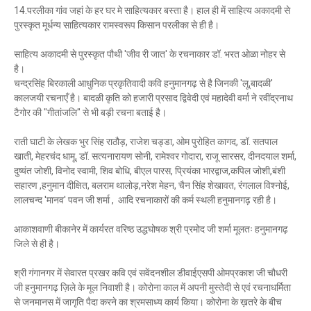
14.परलीका गांव जहां के हर घर मे साहित्यकार बस्ता है। हाल ही में साहित्य अकादमी से
पुरस्कृत मूर्धन्य साहित्यकार रामस्वरूप किसान परलीका से ही है।
साहित्य अकादमी से पुरस्कृत पौथी 'जीव री जात' के रचनाकार डॉ. भरत ओळा नोहर से
है।
चन्द्रसिंह बिरकाली आधुनिक प्रकृतिवादी कवि हनुमानगढ़ से है जिनकी 'लू,बादळी'
कालजयी रचनाएँ है। बादळी कृति को हजारी प्रसाद द्विवेदी एवं महादेवी वर्मा ने रवींद्रनाथ
टैगोर की "गीतांजलि" से भी बड़ी रचना बताई है।
राती घाटी के लेखक भुर सिंह राठौड़, राजेश चड्डा, ओम पुरोहित कागद, डॉ. सतपाल
खाती, मेहरचंद धामू, डॉ. सत्यनारायण सोनी, रामेश्वर गोदारा, राजू सारसर, दीनदयाल शर्मा,
दुष्यंत जोशी, विनोद स्वामी, शिव बोधि, बीएल पारस, प्रियंका भारद्वाज,कपिल जोशी,बंशी
सहारण ,हनुमान दीक्षित, बलराम थालोड़,नरेश मेहन, चैन सिंह शेखावत, रंगलाल विश्नोई,
लालचन्द 'मानव' पवन जी शर्मा , आदि रचनाकारों की कर्म स्थली हनुमानगढ़ रही है।
आकाशवाणी बीकानेर में कार्यरत वरिष्ठ उद्धघोषक श्री प्रमोद जी शर्मा मूलतः हनुमानगढ़
जिले से ही है।
श्री गंगानगर में सेवारत प्रखर कवि एवं सवेंदनशील डीवाईएसपी ओमप्रकाश जी चौधरी
जी हनुमानगढ़ ज़िले के मूल निवाशी है। कोरोना काल में अपनी मुस्तेदी से एवं रचनाधर्मिता
से जनमानस में जागृति पैदा करने का श्रमसाध्य कार्य किया। कोरोना के ख़तरे के बीच