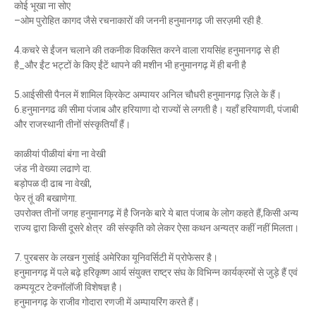
कोई भूखा ना सोए
–ओम पुरोहित कागद जैसे रचनाकारों की जननी हनुमानगढ़ जी सरज़मी रही है.
4.कचरे से ईंजन चलाने की तकनीक विकसित करने वाला रायसिंह हनुमानगढ़ से ही
है_और ईंट भट्टों के किए ईंटें थापने की मशीन भी हनुमानगढ़ में ही बनी है
5.आईसीसी पैनल में शामिल क्रिकेट अम्पायर अनिल चौधरी हनुमानगढ़ ज़िले के हैं।
6.हनुमानगढ की सीमा पंजाब और हरियाणा दो राज्यों से लगती है। यहाँ हरियाणवी, पंजाबी
और राजस्थानी तीनों संस्कृतियाँ हैं।
काळीयां पीळीयां बंगा ना वेखी
जंड नी वेख्या लढाणे दा.
बड़ोपळ दी ढाब ना वेखी,
फेर तूं की बखाणेगा.
उपरोक्त तीनों जगह हनुमानगढ़ में है जिनके बारे ये बात पंजाब के लोग कहते हैं,किसी अन्य
राज्य द्वारा किसी दूसरे क्षेत्र की संस्कृति को लेकर ऐसा कथन अन्यत्र कहीं नहीं मिलता।
7. पुरबसर के लखन गुसांई अमेरिका यूनिवर्सिटी में प्रोफेसर है।
हनुमानगढ़ में पले बढ़े हरिकृष्ण आर्य संयुक्त राष्ट्र संघ के विभिन्न कार्यक्रमों से जुड़े हैं एवं
कम्पयूटर टेक्नॉलॉजी विशेषज्ञ है।
हनुमानगढ़ के राजीव गोदारा रणजी में अम्पायरिंग करते हैं।