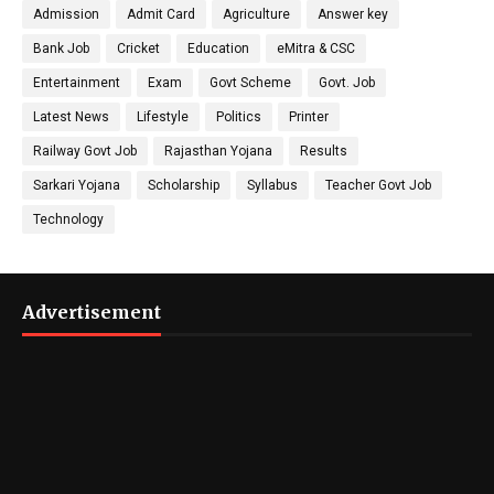
Admission
Admit Card
Agriculture
Answer key
Bank Job
Cricket
Education
eMitra & CSC
Entertainment
Exam
Govt Scheme
Govt. Job
Latest News
Lifestyle
Politics
Printer
Railway Govt Job
Rajasthan Yojana
Results
Sarkari Yojana
Scholarship
Syllabus
Teacher Govt Job
Technology
Advertisement