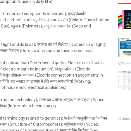
nt compounds used in daily life)।
bon and important compounds of carbon); हाईड्रोकार्बन
of carbon); क्लोरो-प्लुओरो कार्बन या फ्रियॉन (Chloro-Fluoro Carbon
Gas); बहुलक (Polymers); साबुन एवं अपमार्जक (Soap and
f light and its laws); प्रकाश का वर्ण विक्षेपण (Dispersion of light);
तथा उसका निवारण (Defects of vision and their corrections) |
urrent); ओम का नियम (Ohm's law); विद्युत सेल (Electric cell); फैराडे के
Novem
 of electro magnetic induction); विद्युत जनित्र (Electric
 में विद्युत संयोजन व्यवस्था (Electric connection arrangements in
 कार्यविधि, रख-रखाव एवं उपयोग में लेते समय सावधानियाँ (Working,
of house hold electrical appliances)।
nformation technology); भारत का अंतरिक्ष अनुसंधान कार्यक्रम (Space
योगिकी (Information technology)।
eral terminology related to genetics); मेण्डेल के आनुवंशिकता के नियम
June 
 संरचना (Structure of Chromosomes); न्यूक्लिक अम्ल (Nucleic
Central dogma of protein synthesis); मनुष्य में लिंग निर्धारण (Sex