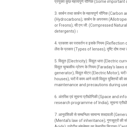
प्रयुक्त कुछ महत्वपूर्ण यौगिक (Some importa
3. कार्बन तथा कार्बन के महत्वपूर्ण यौगिक (Car
(Hydrocarbons); कार्बन के अपररूप (Allotropes 
or Freons); सी.एन.जी. (Compressed Natural 
detergents)।
4. प्रकाश का परावर्तन व इसके नियम (Reflection o
लेंस के प्रकार (Types of lenses); दृष्टि दोष 
5. विद्युत (Electricity): विद्युत धारा (Electric c
विद्युत चुम्बकीय-प्रेरण के नियम (Faraday's laws
generator); विद्युत मोटर (Electric Motor); घरों
houses); घरों में काम आने वाली विद्युत युक्तियों की
maintenance and precautions during use 
6. अंतरिक्ष एवं सूचना प्रौद्योगिकी (Space and i
research programme of India); सूचना प्रौद्
7. आनुवंशिकी से सम्बन्धित सामान्य शब्दावली (Gen
(Mental's law of inheritance); गुणसूत्रों की
Acids); प्रोटीन संश्लेषण का केन्द्रीय सिद्धान्त (