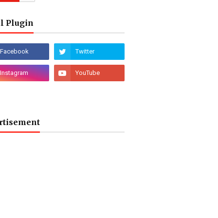
l Plugin
rtisement