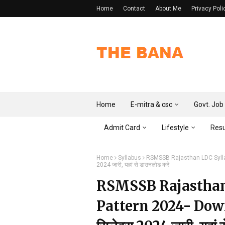
Home
Contact
About Me
Privacy Poli
Home
E-mitra & csc
Govt. Job
Admit Card
Lifestyle
Resu
Home
Syllabus
RSMSSB Rajasthan LDC Syllab
2024 जारी, यहां से डाउनलोड करें
RSMSSB Rajasthan
Pattern 2024- Downl