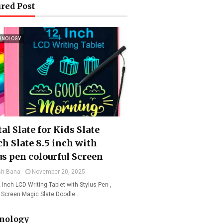
red Post
HNOLOGY
al Slate for Kids Slate
ch Slate 8.5 inch with
us pen colourful Screen
sh Bana
November 20, 2025
 Inch LCD Writing Tablet with Stylus Pen ,
l Screen Magic Slate Doodle…
nology