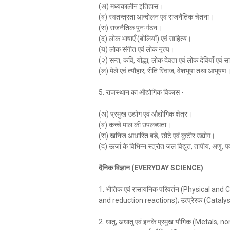
(अ) मध्यकालीन इतिहास।
(ब) स्वतन्त्रता आन्दोलन एवं राजनैतिक चेतना।
(स) राजनैतिक पुनःर्गठन।
(द) लोक भाषाएँ (बोलियाँ) एवं साहित्य।
(य) लोक संगीत एवं लोक नृत्य।
(२) सन्त, कवि, योद्धा, लोक देवता एवं लोक देवियाँ एवं 
(ल) मेले एवं त्यौहार, रीति रिवाज, वेशभूषा तथा आभूषण
5. राजस्थान का औद्योगिक विकास -
(अ) प्रमुख उद्योग एवं औद्योगिक क्षेत्र।
(ब) कच्चे माल की उपलब्धता।
(स) खनिज आधारित बड़े, छोटे एवं कुटीर उद्योग।
(द) ऊर्जा के विभिन्न स्त्रोत जल विद्युत, तापीय, अणु, 
दैनिक विज्ञान (EVERYDAY SCIENCE)
1. भौतिक एवं रासायनिक परिवर्तन (Physical an
and reduction reactions); उत्प्रेरक (Cataly
2. धातु, अधातु एवं इनके प्रमुख यौगिक (Metals