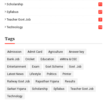
Scholarship
11
Syllabus
27
Teacher Govt Job
2
Technology
10
Tags
Admission
Admit Card
Agriculture
Answer key
Bank Job
Cricket
Education
eMitra & CSC
Entertainment
Exam
Govt Scheme
Govt. Job
Latest News
Lifestyle
Politics
Printer
Railway Govt Job
Rajasthan Yojana
Results
Sarkari Yojana
Scholarship
Syllabus
Teacher Govt Job
Technology