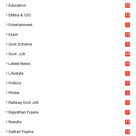
Education
22
EMitra & CSC
12
Entertainment
3
Exam
10
Govt Scheme
9
Govt. Job
64
Latest News
10
Lifestyle
5
Politics
3
Printer
2
Railway Govt Job
3
Rajasthan Yojana
3
Results
19
Sarkari Yojana
12