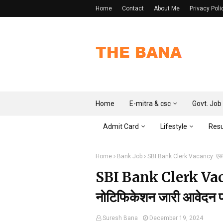
Home
Contact
About Me
Privacy Poli
Home
E-mitra & csc
Govt. Job
Admit Card
Lifestyle
Resu
Home
Bank Job
SBI Bank Clerk Vacancy: एसबीआई ब
SBI Bank Clerk Vacancy
नोटिफिकेशन जारी आवेदन फॉर
Suresh Bana
December 19, 2024