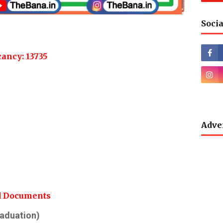
Socia
ancy: 13735
Adve
d Documents
Graduation)