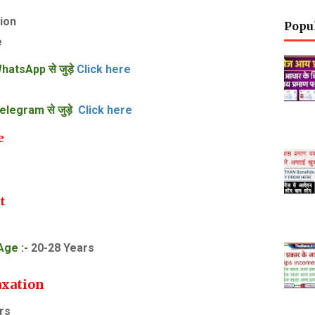
ion
Popu
e
hatsApp से जुड़े
Click here
elegram से जुड़े
Click here
e
t
Age :-
20-28 Years
axation
rs