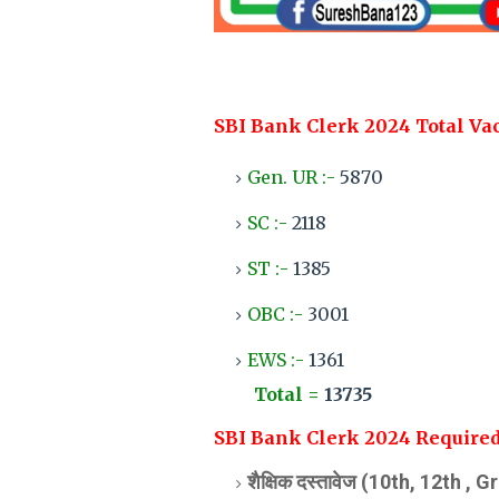
SBI Bank Clerk 2024 Total Vac
Gen. UR :-
5870
SC :-
2118
ST :-
1385
OBC :-
3001
EWS :-
1361
Total =
13735
SBI Bank Clerk 2024 Require
शैक्षिक दस्तावेज (10th, 12th , 