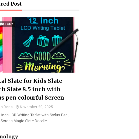
red Post
HNOLOGY
al Slate for Kids Slate
ch Slate 8.5 inch with
us pen colourful Screen
sh Bana
November 20, 2025
 Inch LCD Writing Tablet with Stylus Pen ,
l Screen Magic Slate Doodle…
nology