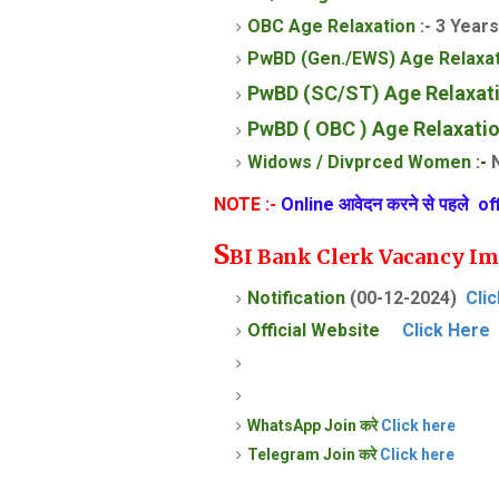
OBC Age Relaxation
:- 3 Years
PwBD (Gen./EWS)
Age Relaxat
PwBD (SC/ST)
Age Relaxati
PwBD ( OBC ) Age Relaxatio
Widows / Divprced Women :
-
N
NOTE :-
Online आवेदन करने से पहले of
S
BI Bank Clerk Vacancy Im
Notification
(00-12-2024)
Cli
Official Website
Click Here
WhatsApp Join करे
Click here
Telegram Join करे
Click here