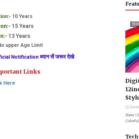
Featu
ion:-
10 Years
TEC
on:-
15 Years
n:-
13 Years
o upper Age Limit
ध्यान सें
जरूर देखे
ficial Notification
portant Links
Digit
ck Here
12in
Styl
Sure
Slate 12
Colorfu
Tech