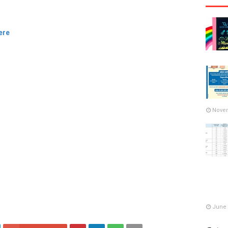
ere
Novem
June 