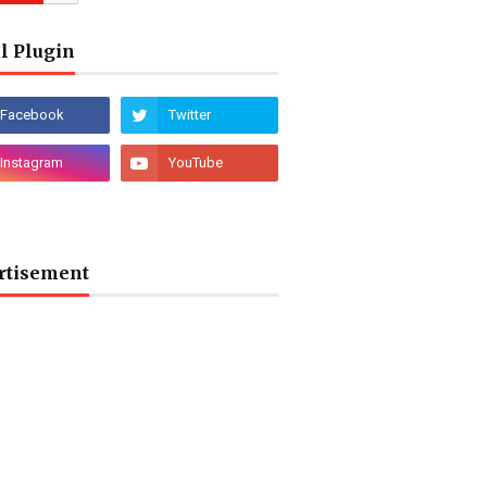
l Plugin
rtisement