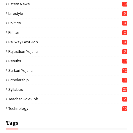
Latest News
10
Lifestyle
5
Politics
3
Printer
2
Railway Govt Job
3
Rajasthan Yojana
3
Results
19
Sarkari Yojana
12
Scholarship
11
Syllabus
27
Teacher Govt Job
2
Technology
10
Tags