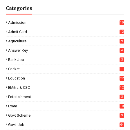
Categories
Admission
10
Admit Card
12
Agriculture
9
Answer Key
4
Bank Job
3
Cricket
1
Education
22
EMitra & CSC
12
Entertainment
3
Exam
10
Govt Scheme
9
Govt. Job
64