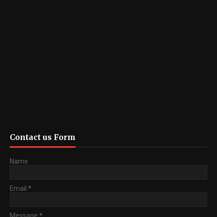
Contact us Form
Name
Email
*
Message
*