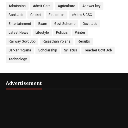
Admission
Admit Card
Agriculture
Answer key
Bank Job
Cricket
Education
eMitra & CSC
Entertainment
Exam
Govt Scheme
Govt. Job
Latest News
Lifestyle
Politics
Printer
Railway Govt Job
Rajasthan Yojana
Results
Sarkari Yojana
Scholarship
Syllabus
Teacher Govt Job
Technology
Advertisement