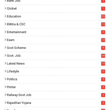
Bank Job
3
Cricket
1
Education
22
EMitra & CSC
12
Entertainment
3
Exam
10
Govt Scheme
9
Govt. Job
64
Latest News
10
Lifestyle
5
Politics
3
Printer
2
Railway Govt Job
3
Rajasthan Yojana
3