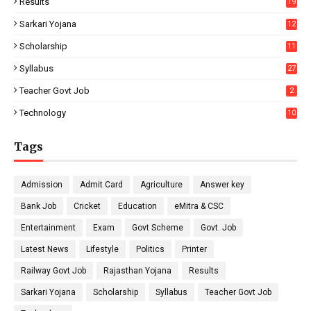
Results
19
Sarkari Yojana
12
Scholarship
11
Syllabus
27
Teacher Govt Job
2
Technology
10
Tags
Admission
Admit Card
Agriculture
Answer key
Bank Job
Cricket
Education
eMitra & CSC
Entertainment
Exam
Govt Scheme
Govt. Job
Latest News
Lifestyle
Politics
Printer
Railway Govt Job
Rajasthan Yojana
Results
Sarkari Yojana
Scholarship
Syllabus
Teacher Govt Job