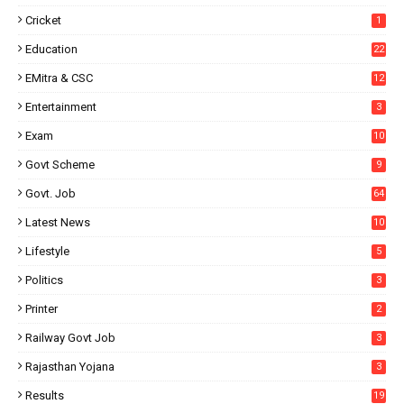
Cricket
1
Education
22
EMitra & CSC
12
Entertainment
3
Exam
10
Govt Scheme
9
Govt. Job
64
Latest News
10
Lifestyle
5
Politics
3
Printer
2
Railway Govt Job
3
Rajasthan Yojana
3
Results
19