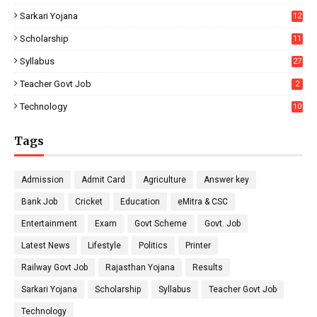
Sarkari Yojana
12
Scholarship
11
Syllabus
27
Teacher Govt Job
2
Technology
10
Tags
Admission
Admit Card
Agriculture
Answer key
Bank Job
Cricket
Education
eMitra & CSC
Entertainment
Exam
Govt Scheme
Govt. Job
Latest News
Lifestyle
Politics
Printer
Railway Govt Job
Rajasthan Yojana
Results
Sarkari Yojana
Scholarship
Syllabus
Teacher Govt Job
Technology