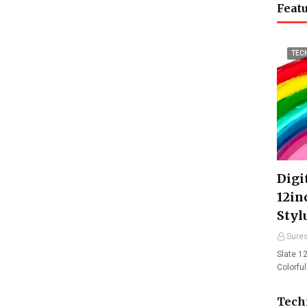
Featu
TEC
Digit
12in
Styl
Sure
Slate 12
Colorfu
Tech