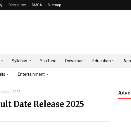
cy
Disclaimer
DMCA
Sitemap
Syllabus
YouTube
Download
Education
Agri
lts
Entertainment
Release 2025
Adve
ult Date Release 2025