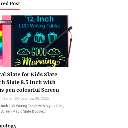
red Post
HNOLOGY
al Slate for Kids Slate
ch Slate 8.5 inch with
us pen colourful Screen
sh Bana
November 20, 2025
 Inch LCD Writing Tablet with Stylus Pen ,
l Screen Magic Slate Doodle…
nology