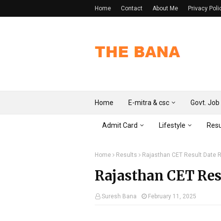
Home
Contact
About Me
Privacy Poli
Home
E-mitra & csc
Govt. Job
Admit Card
Lifestyle
Resu
Home
Results
Rajasthan CET Result Date 
Rajasthan CET Res
Suresh Bana
February 11, 2025