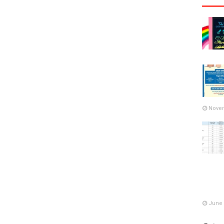
Novem
June 