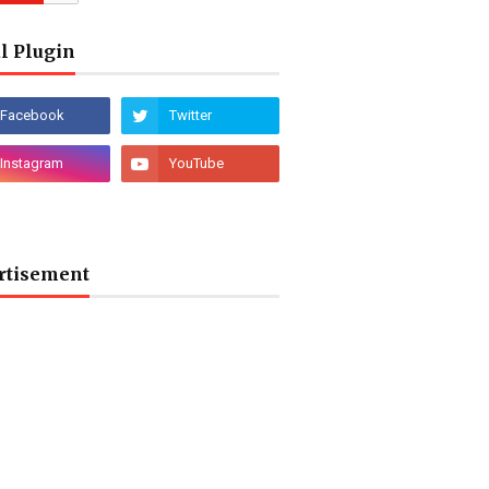
l Plugin
rtisement