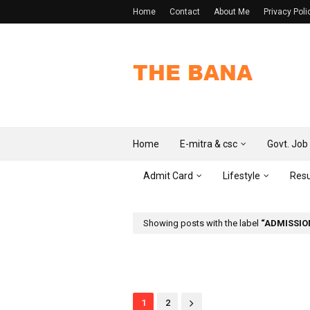
Home
Contact
About Me
Privacy Poli
Home
E-mitra & csc
Govt. Job
Admit Card
Lifestyle
Resu
Showing posts with the label
ADMISSIO
1
2