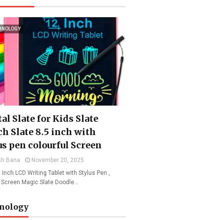
HNOLOGY
al Slate for Kids Slate
ch Slate 8.5 inch with
us pen colourful Screen
sh Bana
November 20, 2025
 Inch LCD Writing Tablet with Stylus Pen ,
l Screen Magic Slate Doodle…
nology