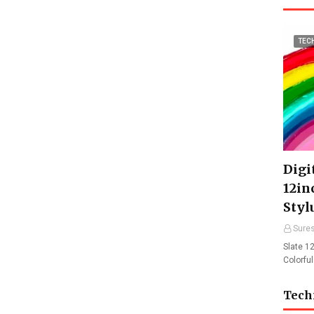
TEC
Digit
12in
Styl
Sure
Slate 12
Colorfu
Tech