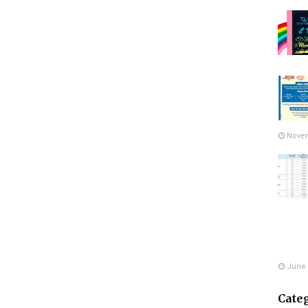
Novem
June 
Cate