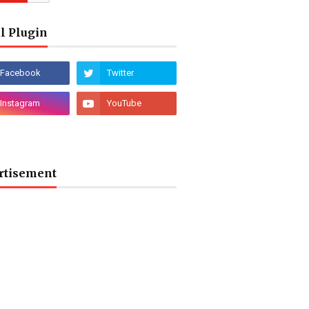
l Plugin
rtisement