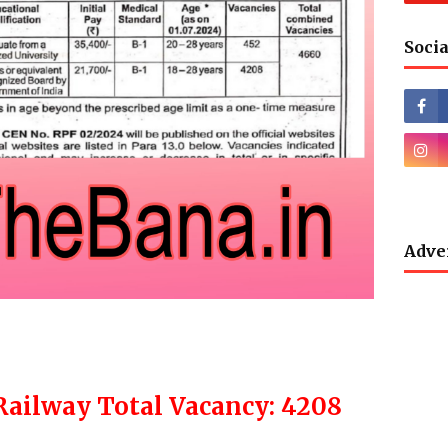
Socia
Adve
Railway Total Vacancy: 4208