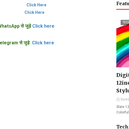
Featu
ent News)
Click Here
al Website
Click Here
TEC
hatsApp से जुड़े
Click here
elegram से जुड़े
Click here
Digit
12in
Styl
Sure
Slate 12
Colorfu
Tech