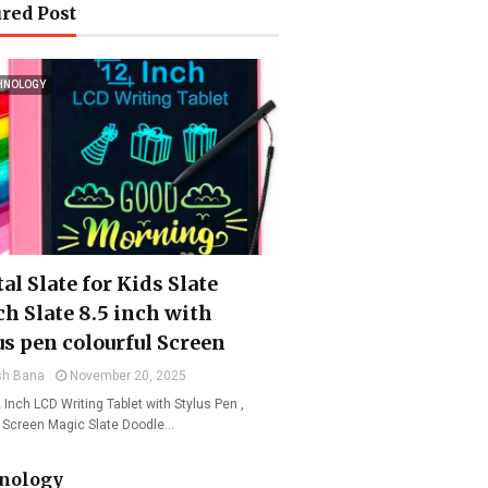
red Post
HNOLOGY
al Slate for Kids Slate
ch Slate 8.5 inch with
us pen colourful Screen
sh Bana
November 20, 2025
 Inch LCD Writing Tablet with Stylus Pen ,
l Screen Magic Slate Doodle…
nology