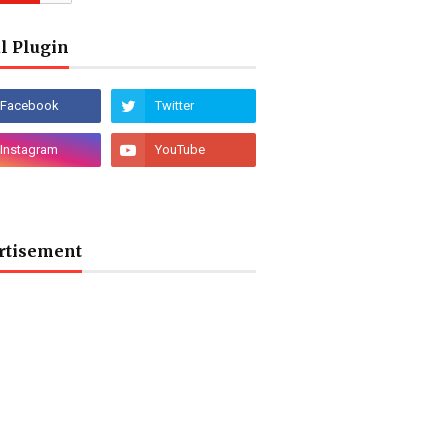
l Plugin
rtisement