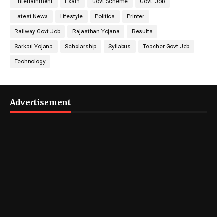
Entertainment
Exam
Govt Scheme
Govt. Job
Latest News
Lifestyle
Politics
Printer
Railway Govt Job
Rajasthan Yojana
Results
Sarkari Yojana
Scholarship
Syllabus
Teacher Govt Job
Technology
Advertisement