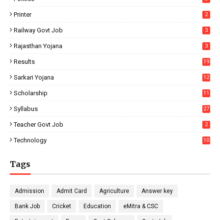
Printer
2
Railway Govt Job
3
Rajasthan Yojana
3
Results
19
Sarkari Yojana
12
Scholarship
11
Syllabus
27
Teacher Govt Job
2
Technology
10
Tags
Admission
Admit Card
Agriculture
Answer key
Bank Job
Cricket
Education
eMitra & CSC