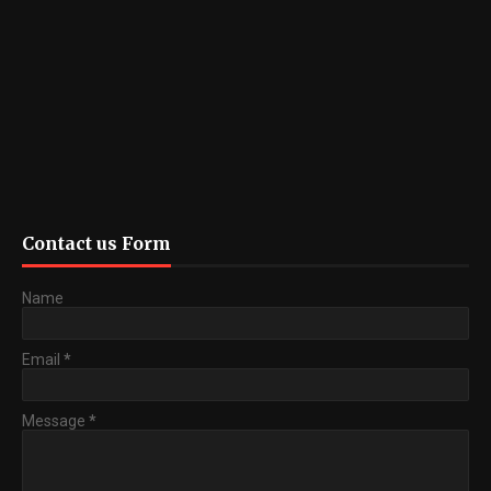
Contact us Form
Name
Email
*
Message
*